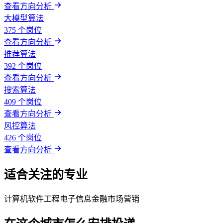
查看方向分析
大模型算法
375 个岗位
查看方向分析
推荐算法
392 个岗位
查看方向分析
搜索算法
409 个岗位
查看方向分析
风控算法
426 个岗位
查看方向分析
适合关注的专业
计算机
软件工程
电子信息
金融
市场营销