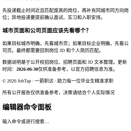
先投递截止时间近且匹配度高的岗位，再补充同城市同方向岗
位；异地投递要提前确认面试、实习和入职安排。
城市页面和公司页面应该先看哪个？
如果目标城市明确，先看城市页；如果目标企业明确，先看公
司页。最终都需要回到岗位 JD 和个人简历匹配。
数据说明
基于公开校招岗位、招聘页面和 JD 文本整理。
更新
时间：
2026-06-30
仅供准备参考，以官方招聘信息为准。
© 2026 JobTap · 一箭职达 · 助力每一位毕业生精准求职
所有公开报告仅供准备参考，决策请结合个人实际情况
编辑器命令面板
输入命令或进行搜索…