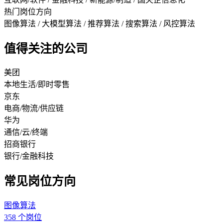
热门岗位方向
图像算法 / 大模型算法 / 推荐算法 / 搜索算法 / 风控算法
值得关注的公司
美团
本地生活/即时零售
京东
电商/物流/供应链
华为
通信/云/终端
招商银行
银行/金融科技
常见岗位方向
图像算法
358 个岗位