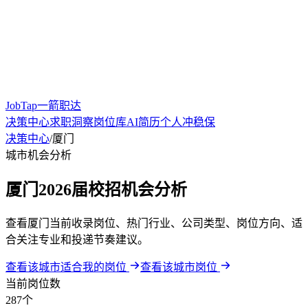
JobTap一箭职达
决策中心
求职洞察
岗位库
AI简历
个人冲稳保
决策中心
/
厦门
城市机会分析
厦门2026届校招机会分析
查看厦门当前收录岗位、热门行业、公司类型、岗位方向、适
合关注专业和投递节奏建议。
查看该城市适合我的岗位
查看该城市岗位
当前岗位数
287个