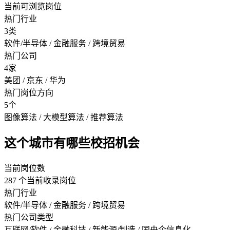
当前可浏览岗位
热门行业
3类
软件/半导体 / 金融服务 / 跨境贸易
热门公司
4家
美团 / 京东 / 华为
热门岗位方向
5个
图像算法 / 大模型算法 / 推荐算法
这个城市有哪些校招机会
当前岗位数
287 个当前收录岗位
热门行业
软件/半导体 / 金融服务 / 跨境贸易
热门公司类型
互联网/软件 / 金融科技 / 新能源/制造 / 国央企信息化