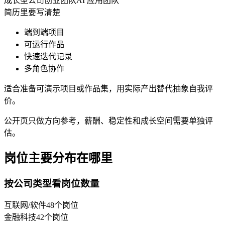
成长型公司
创业团队
AI 应用团队
简历里要写清楚
端到端项目
可运行作品
快速迭代记录
多角色协作
适合准备可演示项目或作品集，用实际产出替代抽象自我评
价。
公开页只做方向参考，薪酬、稳定性和成长空间需要单独评
估。
岗位主要分布在哪里
按公司类型看岗位数量
互联网/软件
48
个岗位
金融科技
42
个岗位