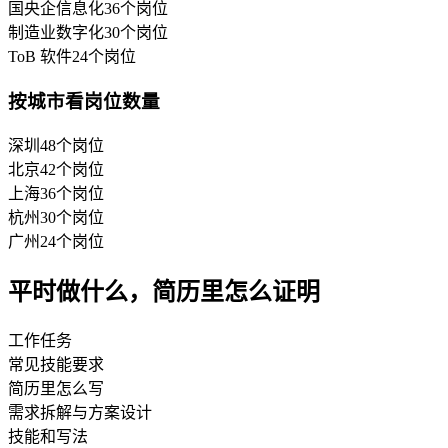
国央企信息化
36
个岗位
制造业数字化
30
个岗位
ToB 软件
24
个岗位
按城市看岗位数量
深圳
48
个岗位
北京
42
个岗位
上海
36
个岗位
杭州
30
个岗位
广州
24
个岗位
平时做什么，简历里怎么证明
工作任务
常见技能要求
简历里怎么写
需求拆解与方案设计
技能和写法