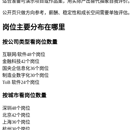
适合准备可演示项目或作品集，用实际产出替代抽象自我评价
公开页只做方向参考，薪酬、稳定性和成长空间需要单独评估
岗位主要分布在哪里
按公司类型看岗位数量
互联网/软件
48
个岗位
金融科技
42
个岗位
国央企信息化
36
个岗位
制造业数字化
30
个岗位
ToB 软件
24
个岗位
按城市看岗位数量
深圳
48
个岗位
北京
42
个岗位
上海
36
个岗位
杭州
30
个岗位