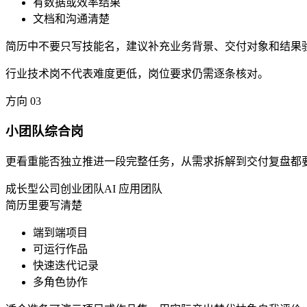
有数据或效率结果
文档和沟通清楚
简历中不要只写技能名，建议补充业务背景、交付对象和结果
行业技术岗不代表难度更低，岗位要求仍需逐条核对。
方向
03
小团队综合岗
更看重能否独立推进一段完整任务，从需求拆解到交付复盘都
成长型公司
创业团队
AI 应用团队
简历里要写清楚
端到端项目
可运行作品
快速迭代记录
多角色协作