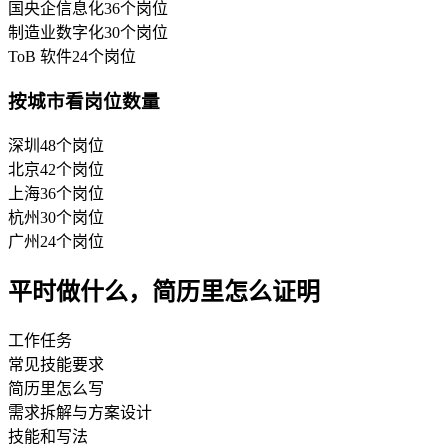
国央企信息化
36
个岗位
制造业数字化
30
个岗位
ToB 软件
24
个岗位
按城市看岗位数量
深圳
48
个岗位
北京
42
个岗位
上海
36
个岗位
杭州
30
个岗位
广州
24
个岗位
平时做什么，简历里怎么证明
工作任务
常见技能要求
简历里怎么写
需求拆解与方案设计
技能和写法