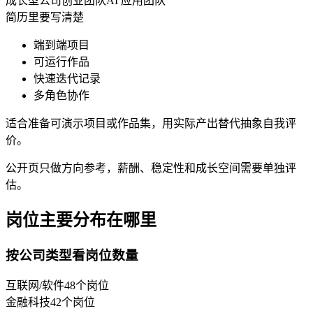
成长型公司
创业团队
AI 应用团队
简历里要写清楚
端到端项目
可运行作品
快速迭代记录
多角色协作
适合准备可演示项目或作品集，用实际产出替代抽象自我评
价。
公开页只做方向参考，薪酬、稳定性和成长空间需要单独评
估。
岗位主要分布在哪里
按公司类型看岗位数量
互联网/软件
48
个岗位
金融科技
42
个岗位