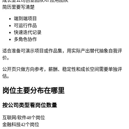
成长型公司
创业团队
AI 应用团队
简历里要写清楚
端到端项目
可运行作品
快速迭代记录
多角色协作
适合准备可演示项目或作品集，用实际产出替代抽象自我评
价。
公开页只做方向参考，薪酬、稳定性和成长空间需要单独评
估。
岗位主要分布在哪里
按公司类型看岗位数量
互联网/软件
48
个岗位
金融科技
42
个岗位