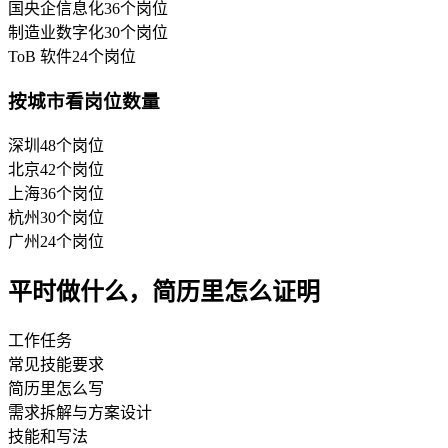
国央企信息化
36
个岗位
制造业数字化
30
个岗位
ToB 软件
24
个岗位
按城市看岗位数量
深圳
48
个岗位
北京
42
个岗位
上海
36
个岗位
杭州
30
个岗位
广州
24
个岗位
平时做什么，简历里怎么证明
工作任务
常见技能要求
简历里怎么写
需求拆解与方案设计
技能和写法