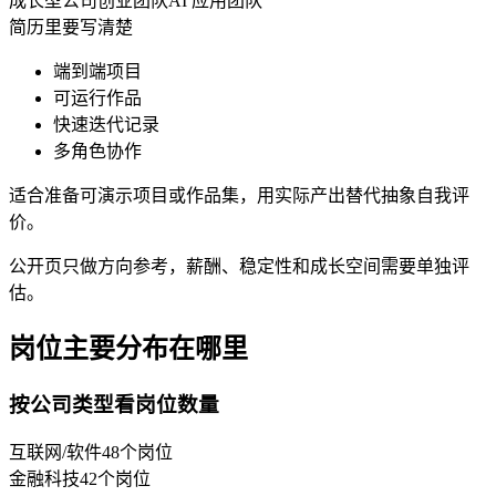
成长型公司
创业团队
AI 应用团队
简历里要写清楚
端到端项目
可运行作品
快速迭代记录
多角色协作
适合准备可演示项目或作品集，用实际产出替代抽象自我评
价。
公开页只做方向参考，薪酬、稳定性和成长空间需要单独评
估。
岗位主要分布在哪里
按公司类型看岗位数量
互联网/软件
48
个岗位
金融科技
42
个岗位