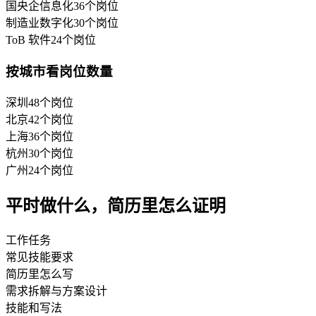
国央企信息化
36
个岗位
制造业数字化
30
个岗位
ToB 软件
24
个岗位
按城市看岗位数量
深圳
48
个岗位
北京
42
个岗位
上海
36
个岗位
杭州
30
个岗位
广州
24
个岗位
平时做什么，简历里怎么证明
工作任务
常见技能要求
简历里怎么写
需求拆解与方案设计
技能和写法