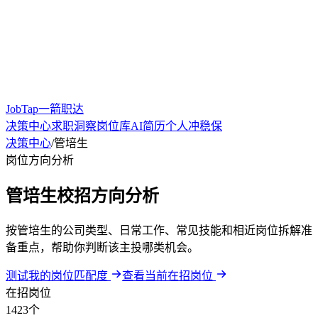
JobTap一箭职达
决策中心
求职洞察
岗位库
AI简历
个人冲稳保
决策中心
/
管培生
岗位方向分析
管培生校招方向分析
按管培生的公司类型、日常工作、常见技能和相近岗位拆解准
备重点，帮助你判断该主投哪类机会。
测试我的岗位匹配度
查看当前在招岗位
在招岗位
1423个