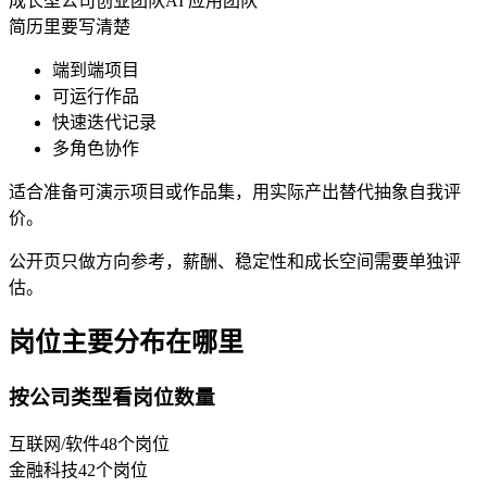
成长型公司
创业团队
AI 应用团队
简历里要写清楚
端到端项目
可运行作品
快速迭代记录
多角色协作
适合准备可演示项目或作品集，用实际产出替代抽象自我评
价。
公开页只做方向参考，薪酬、稳定性和成长空间需要单独评
估。
岗位主要分布在哪里
按公司类型看岗位数量
互联网/软件
48
个岗位
金融科技
42
个岗位