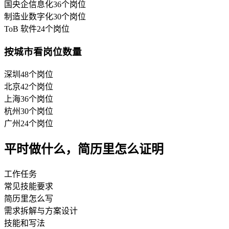
国央企信息化
36
个岗位
制造业数字化
30
个岗位
ToB 软件
24
个岗位
按城市看岗位数量
深圳
48
个岗位
北京
42
个岗位
上海
36
个岗位
杭州
30
个岗位
广州
24
个岗位
平时做什么，简历里怎么证明
工作任务
常见技能要求
简历里怎么写
需求拆解与方案设计
技能和写法