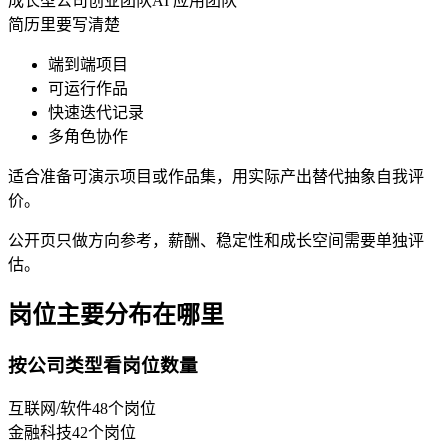
成长型公司
创业团队
AI 应用团队
简历里要写清楚
端到端项目
可运行作品
快速迭代记录
多角色协作
适合准备可演示项目或作品集，用实际产出替代抽象自我评
价。
公开页只做方向参考，薪酬、稳定性和成长空间需要单独评
估。
岗位主要分布在哪里
按公司类型看岗位数量
互联网/软件
48
个岗位
金融科技
42
个岗位