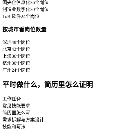
国央企信息化
36
个岗位
制造业数字化
30
个岗位
ToB 软件
24
个岗位
按城市看岗位数量
深圳
48
个岗位
北京
42
个岗位
上海
36
个岗位
杭州
30
个岗位
广州
24
个岗位
平时做什么，简历里怎么证明
工作任务
常见技能要求
简历里怎么写
需求拆解与方案设计
技能和写法