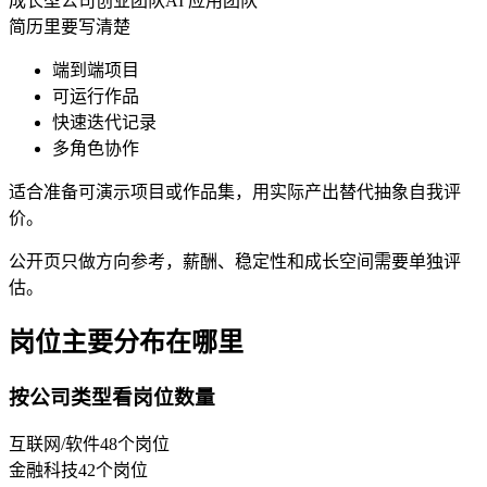
成长型公司
创业团队
AI 应用团队
简历里要写清楚
端到端项目
可运行作品
快速迭代记录
多角色协作
适合准备可演示项目或作品集，用实际产出替代抽象自我评
价。
公开页只做方向参考，薪酬、稳定性和成长空间需要单独评
估。
岗位主要分布在哪里
按公司类型看岗位数量
互联网/软件
48
个岗位
金融科技
42
个岗位