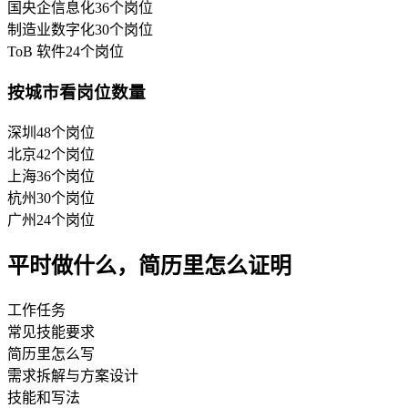
国央企信息化
36
个岗位
制造业数字化
30
个岗位
ToB 软件
24
个岗位
按城市看岗位数量
深圳
48
个岗位
北京
42
个岗位
上海
36
个岗位
杭州
30
个岗位
广州
24
个岗位
平时做什么，简历里怎么证明
工作任务
常见技能要求
简历里怎么写
需求拆解与方案设计
技能和写法