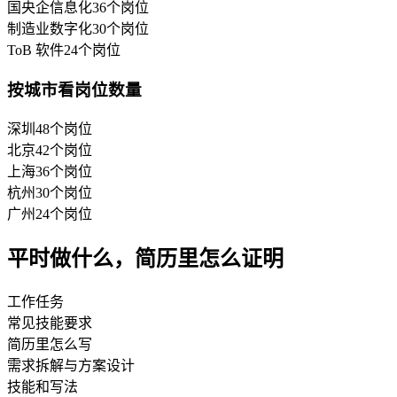
国央企信息化
36
个岗位
制造业数字化
30
个岗位
ToB 软件
24
个岗位
按城市看岗位数量
深圳
48
个岗位
北京
42
个岗位
上海
36
个岗位
杭州
30
个岗位
广州
24
个岗位
平时做什么，简历里怎么证明
工作任务
常见技能要求
简历里怎么写
需求拆解与方案设计
技能和写法