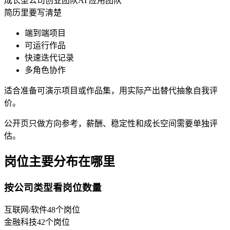
成长型公司
创业团队
AI 应用团队
简历里要写清楚
端到端项目
可运行作品
快速迭代记录
多角色协作
适合准备可演示项目或作品集，用实际产出替代抽象自我评
价。
公开页只做方向参考，薪酬、稳定性和成长空间需要单独评
估。
岗位主要分布在哪里
按公司类型看岗位数量
互联网/软件
48
个岗位
金融科技
42
个岗位