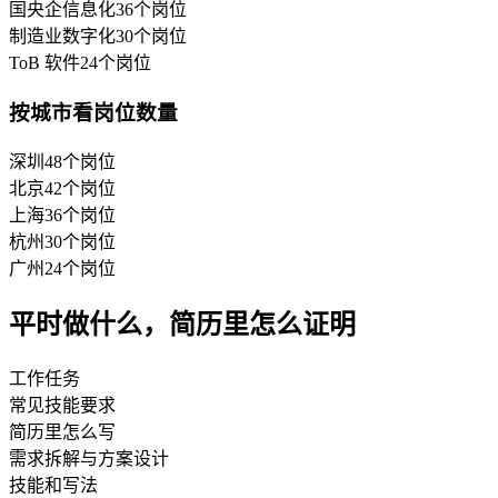
国央企信息化
36
个岗位
制造业数字化
30
个岗位
ToB 软件
24
个岗位
按城市看岗位数量
深圳
48
个岗位
北京
42
个岗位
上海
36
个岗位
杭州
30
个岗位
广州
24
个岗位
平时做什么，简历里怎么证明
工作任务
常见技能要求
简历里怎么写
需求拆解与方案设计
技能和写法