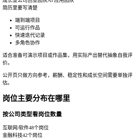
成长型公司
创业团队
AI 应用团队
简历里要写清楚
端到端项目
可运行作品
快速迭代记录
多角色协作
适合准备可演示项目或作品集，用实际产出替代抽象自我评
价。
公开页只做方向参考，薪酬、稳定性和成长空间需要单独评
估。
岗位主要分布在哪里
按公司类型看岗位数量
互联网/软件
48
个岗位
金融科技
42
个岗位