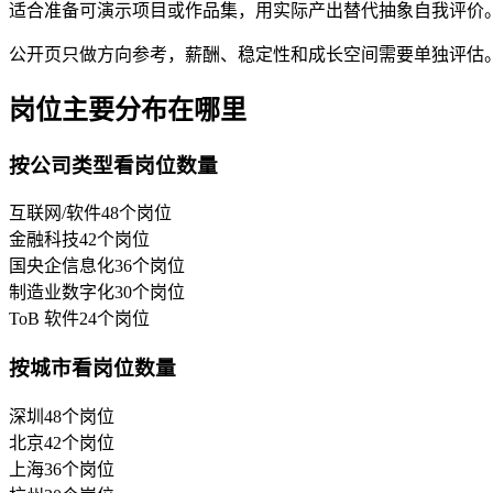
适合准备可演示项目或作品集，用实际产出替代抽象自我评价
公开页只做方向参考，薪酬、稳定性和成长空间需要单独评估
岗位主要分布在哪里
按公司类型看岗位数量
互联网/软件
48
个岗位
金融科技
42
个岗位
国央企信息化
36
个岗位
制造业数字化
30
个岗位
ToB 软件
24
个岗位
按城市看岗位数量
深圳
48
个岗位
北京
42
个岗位
上海
36
个岗位