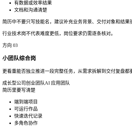
有数据或效率结果
文档和沟通清楚
简历中不要只写技能名，建议补充业务背景、交付对象和结果
行业技术岗不代表难度更低，岗位要求仍需逐条核对。
方向
03
小团队综合岗
更看重能否独立推进一段完整任务，从需求拆解到交付复盘都
成长型公司
创业团队
AI 应用团队
简历里要写清楚
端到端项目
可运行作品
快速迭代记录
多角色协作