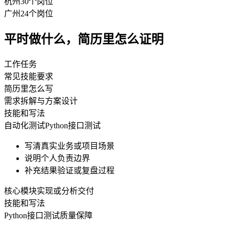
杭州
30
个岗位
广州
24
个岗位
平时做什么，简历里怎么证明
工作任务
常见技能要求
简历里怎么写
需求拆解与方案设计
技能和写法
自动化测试
Python
接口测试
写清真实业务或项目场景
说明个人负责边界
补充结果验证或复盘过程
核心模块实现或分析交付
技能和写法
Python
接口测试
质量保障