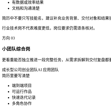
有数据或效率结果
文档和沟通清楚
简历中不要只写技能名，建议补充业务背景、交付对象和结果
行业技术岗不代表难度更低，岗位要求仍需逐条核对。
方向
03
小团队综合岗
更看重能否独立推进一段完整任务，从需求拆解到交付复盘都
成长型公司
创业团队
AI 应用团队
简历里要写清楚
端到端项目
可运行作品
快速迭代记录
多角色协作