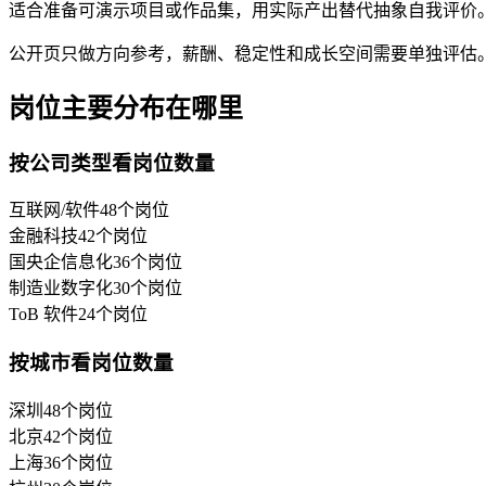
适合准备可演示项目或作品集，用实际产出替代抽象自我评价
公开页只做方向参考，薪酬、稳定性和成长空间需要单独评估
岗位主要分布在哪里
按公司类型看岗位数量
互联网/软件
48
个岗位
金融科技
42
个岗位
国央企信息化
36
个岗位
制造业数字化
30
个岗位
ToB 软件
24
个岗位
按城市看岗位数量
深圳
48
个岗位
北京
42
个岗位
上海
36
个岗位