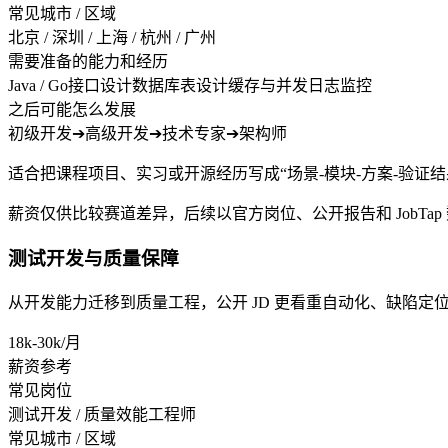
常见城市 / 区域
北京 / 深圳 / 上海 / 杭州 / 广州
需要准备的能力和经历
Java / Go
接口设计
数据库表设计
缓存与并发
日志监控
之后可能怎么发展
初级开发
➔
高级开发
➔
技术专家
➔
架构师
适合把课程项目、实习或开源经历写成“场景-模块-方案-验证
薪资仅供比较赛道差异，后续以官方岗位、公开报告和 JobTap
测试开发与质量保障
从开发能力迁移到质量工程，公开 JD 更看重自动化、缺陷定
18k-30k/月
薪资参考
常见岗位
测试开发 / 质量效能工程师
常见城市 / 区域