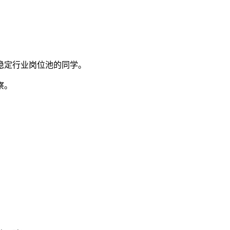
稳定行业岗位池的同学。
察。