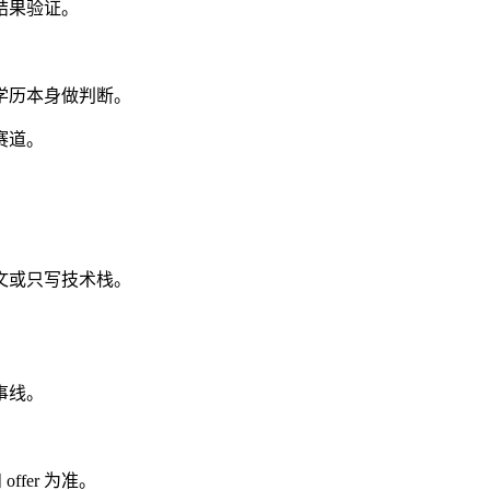
结果验证。
学历本身做判断。
赛道。
文或只写技术栈。
事线。
fer 为准。