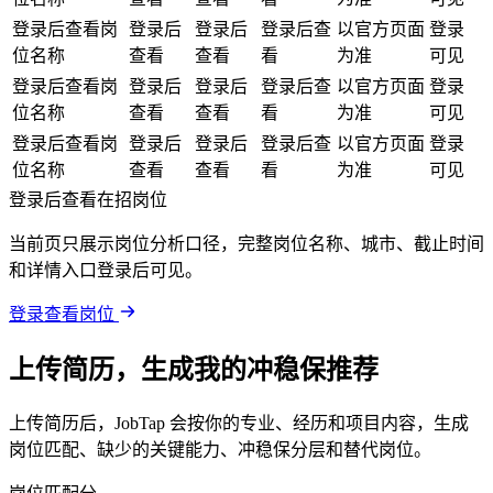
登录后查看岗
登录后
登录后
登录后查
以官方页面
登录
位名称
查看
查看
看
为准
可见
登录后查看岗
登录后
登录后
登录后查
以官方页面
登录
位名称
查看
查看
看
为准
可见
登录后查看岗
登录后
登录后
登录后查
以官方页面
登录
位名称
查看
查看
看
为准
可见
登录后查看在招岗位
当前页只展示岗位分析口径，完整岗位名称、城市、截止时间
和详情入口登录后可见。
登录查看岗位
上传简历，生成我的冲稳保推荐
上传简历后，JobTap 会按你的专业、经历和项目内容，生成
岗位匹配、缺少的关键能力、冲稳保分层和替代岗位。