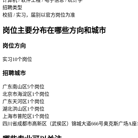
计算机 / 软件工程 / 电子信息 / 统计学
招聘类型
校招 / 实习，届别以官方岗位为准
岗位主要分布在哪些方向和城市
岗位方向
实习
10
个岗位
招聘城市
广东南山区
5
个岗位
北京市海淀区
1
个岗位
广东天河区
1
个岗位
湖北洪山区
1
个岗位
上海市普陀区
1
个岗位
四川省成都市高新区（武侯区）锦城大道666号奥克斯广场A座19楼1