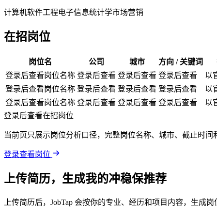
计算机
软件工程
电子信息
统计学
市场营销
在招岗位
岗位名
公司
城市
方向 / 关键词
登录后查看岗位名称
登录后查看
登录后查看
登录后查看
以
登录后查看岗位名称
登录后查看
登录后查看
登录后查看
以
登录后查看岗位名称
登录后查看
登录后查看
登录后查看
以
登录后查看在招岗位
当前页只展示岗位分析口径，完整岗位名称、城市、截止时间
登录查看岗位
上传简历，生成我的冲稳保推荐
上传简历后，JobTap 会按你的专业、经历和项目内容，生