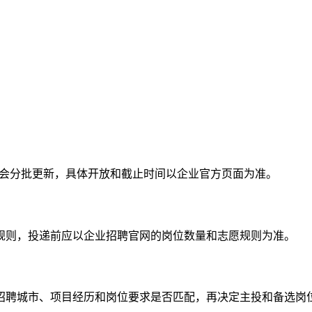
，岗位会分批更新，具体开放和截止时间以企业官方页面为准。
规则，投递前应以企业招聘官网的岗位数量和志愿规则为准。
招聘城市、项目经历和岗位要求是否匹配，再决定主投和备选岗