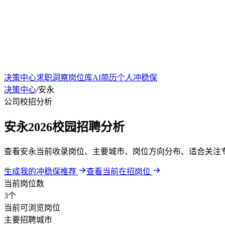
决策中心
求职洞察
岗位库
AI简历
个人冲稳保
决策中心
/
安永
公司校招分析
安永2026校园招聘分析
查看安永当前收录岗位、主要城市、岗位方向分布、适合关注
生成我的冲稳保推荐
查看当前在招岗位
当前岗位数
3个
当前可浏览岗位
主要招聘城市