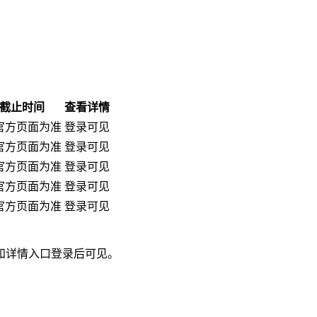
截止时间
查看详情
官方页面为准
登录可见
官方页面为准
登录可见
官方页面为准
登录可见
官方页面为准
登录可见
官方页面为准
登录可见
和详情入口登录后可见。