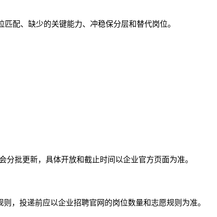
成岗位匹配、缺少的关键能力、冲稳保分层和替代岗位。
，岗位会分批更新，具体开放和截止时间以企业官方页面为准。
规则，投递前应以企业招聘官网的岗位数量和志愿规则为准。