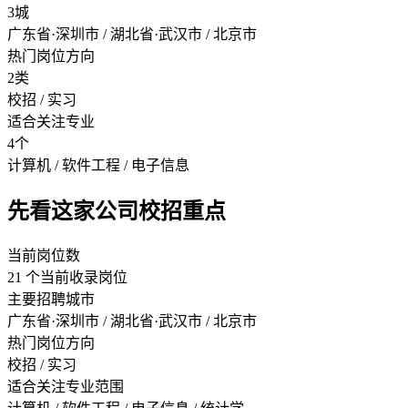
3城
广东省·深圳市 / 湖北省·武汉市 / 北京市
热门岗位方向
2类
校招 / 实习
适合关注专业
4个
计算机 / 软件工程 / 电子信息
先看这家公司校招重点
当前岗位数
21 个当前收录岗位
主要招聘城市
广东省·深圳市 / 湖北省·武汉市 / 北京市
热门岗位方向
校招 / 实习
适合关注专业范围