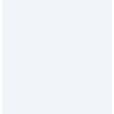
✕
✓
✕
✓