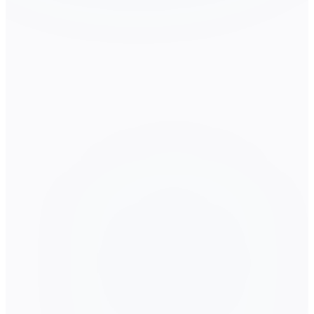
1/6
我看你简历上写参与了一个校园
外卖配送路径优化的项目，最终
方案把配送时长缩短了15%。这
个15%是怎么算出来的？
00:00
结束作答