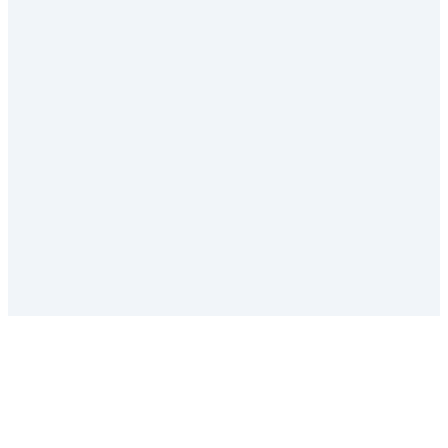
✕
✓
✕
✓